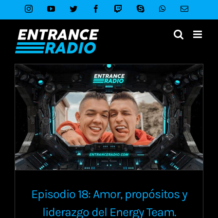
Saltar
Instagram
YouTube
Twitter
Facebook
Twitch
Skype
WhatsApp
Correo
al
electróni
contenido
Episodio 18: Amor, propósitos y
liderazgo del Energy Team.