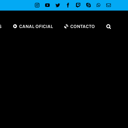
Instagram
YouTube
Twitter
Facebook
Twitch
Skype
WhatsApp
Correo
electróni
S
CANAL OFICIAL
CONTACTO