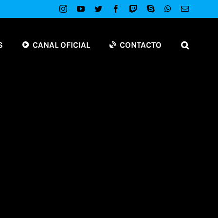
Instagram
YouTube
Twitter
Facebook
Twitch
Skype
WhatsApp
Correo
electróni
S
CANAL OFICIAL
CONTACTO