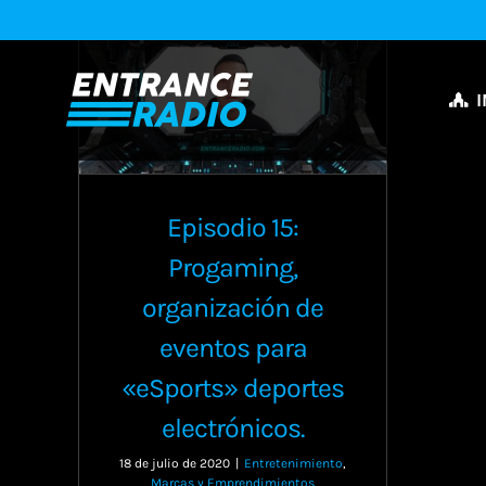
Saltar
al
contenido
I
Episodio 15:
Progaming,
organización de
eventos para
«eSports» deportes
electrónicos.
18 de julio de 2020
|
Entretenimiento
,
Marcas y Emprendimientos